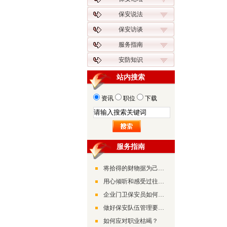
保安说法
保安访谈
服务指南
安防知识
站内搜索
资讯
职位
下载
服务指南
将拾得的财物据为己有有可能构成诈骗罪
用心倾听和感受过往的美好
企业门卫保安员如何做好检查工作
做好保安队伍管理要摸准“兵情”了解“兵心”
如何应对职业枯竭？